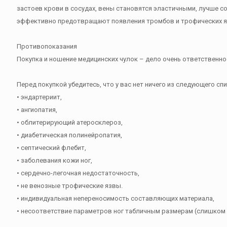
застоев крови в сосудах, вены становятся эластичными, лучше с
эффективно предотвращают появления тромбов и трофических я
Противопоказания
Покупка и ношение медицинских чулок – дело очень ответственное
Перед покупкой убедитесь, что у вас нет ничего из следующего спи
• эндартериит,
• ангиопатия,
• облитерирующий атеросклероз,
• диабетическая полинейропатия,
• септический флебит,
• заболевания кожи ног,
• сердечно-легочная недостаточность,
• не венозные трофические язвы.
• индивидуальная непереносимость составляющих материала,
• несоответствие параметров ног табличным размерам (слишком