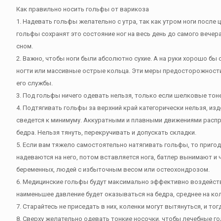
Как правильно носить гольфы от варикоза
1. Надевать гольфы желательно с утра, так как утром ноги после
гольфы сохранят это состояние ног на весь день до самого вечера
сном.
2. Важно, чтобы ноги были абсолютно сухие. А на руки хорошо бы 
ногти или массивные острые кольца. Эти меры предосторожност
его службы.
3. Под гольфы ничего одевать нельзя, только если шелковые тон
4. Подтягивать гольфы за верхний край категорически нельзя, и
сведется к минимуму. Аккуратными и плавными движениями распр
бедра. Нельзя тянуть, перекручивать и допускать складки.
5. Если вам тяжело самостоятельно натягивать гольфы, то приго
надеваются на него, потом вставляется нога, батлер вынимают и 
беременных, людей с избыточным весом или остеохондрозом.
6. Медицинские гольфы будут максимально эффективно воздейст
наименьшее давление будет оказываться на бедра, среднее на ко
7. Старайтесь не приседать в них, коленки могут вытянуться, и 
8. Сверху желательно одевать тонкие носочки, чтобы лечебные г