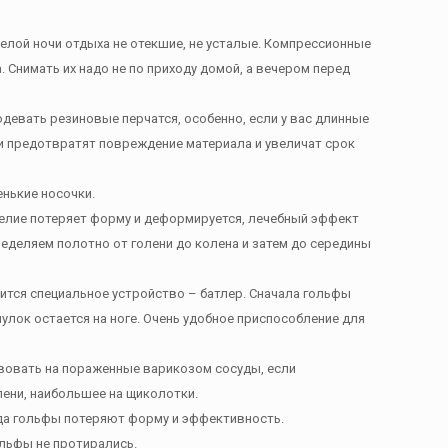
 целой ночи отдыха не отекшие, не усталые. Компрессионные
. Снимать их надо не по приходу домой, а вечером перед
одевать резиновые перчатся, особенно, если у вас длинные
и предотвратят повреждение материала и увеличат срок
енькие носочки.
зделие потеряет форму и деформируется, лечебный эффект
еделяем полотно от голени до колена и затем до середины
дится специальное устройство – батлер. Сначала гольфы
чулок остается на ноге. Очень удобное приспособление для
вовать на пораженные варикозом сосуды, если
лени, наибольшее на щиколотки.
тогда гольфы потеряют форму и эффективность.
ольфы не протирались.