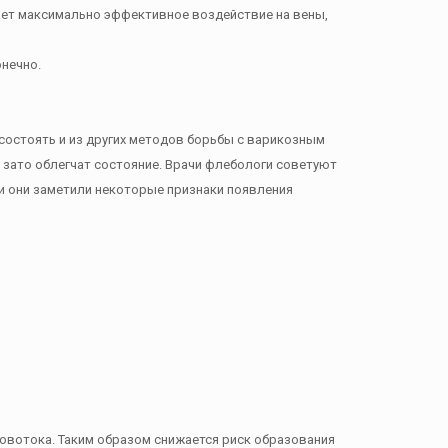
ает максимально эффективное воздействие на вены,
нечно.
состоять и из других методов борьбы с варикозным
о зато облегчат состояние. Врачи флебологи советуют
и они заметили некоторые признаки появления
ровотока. Таким образом снижается риск образования