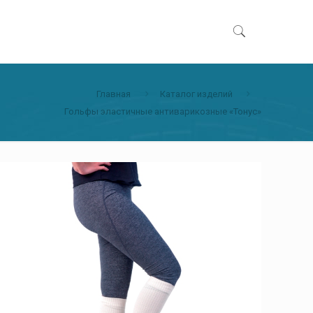
Главная
Каталог изделий
Гольфы эластичные антиварикозные «Тонус»