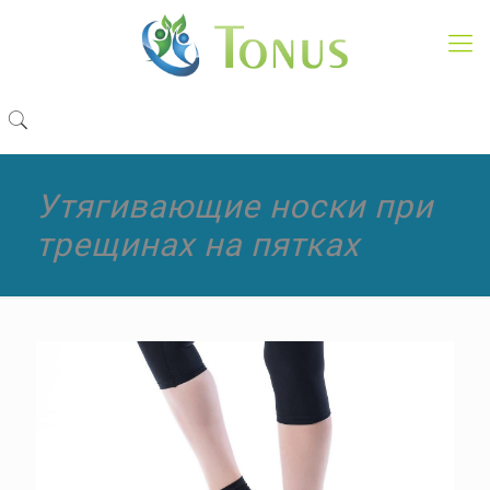
Утягивающие носки при
трещинах на пятках